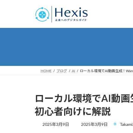
コ
ナ
ン
ビ
テ
ゲ
ン
ー
ツ
シ
へ
ョ
ス
ン
キ
に
ッ
移
プ
動
HOME
ブログ
AI
ローカル環境でAI動画生成！Wan2.
ローカル環境でAI動画生成！
初心者向けに解説
最
2025年3月9日
2025年3月9日
Takami
終