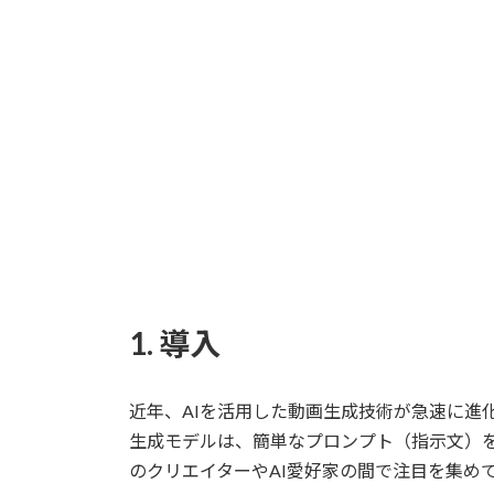
更
新
日
時
:
1. 導入
近年、AIを活用した動画生成技術が急速に進化してい
生成モデルは、簡単なプロンプト（指示文）
のクリエイターやAI愛好家の間で注目を集め