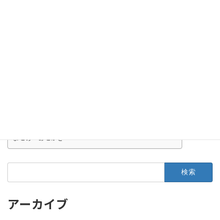
仕様把握・設計・実装・環境構築まで全部効率化！Cursorで劇的に変わった開発の現場
2025年11月19日
目次
忙しいあなたに、AI宅建学習サポート
開発のきっかけと想い（開発ストーリー）
AI宅建学習サポートの紹介（機能・使い方編）
使ってみた感想・おすすめの使い方（体験＋ノウハウ）
使ってみたい方へ：LINE追加はこちら！
まとめ・あとがき
検
索:
アーカイブ